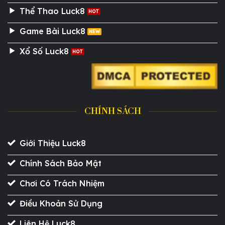
Thể Thao Luck8
Game Bài Luck8
Xổ Số Luck8
CHÍNH SÁCH
Giới Thiệu Luck8
Chính Sách Bảo Mật
Chơi Có Trách Nhiệm
Điều Khoản Sử Dụng
Liên Hệ Luck8