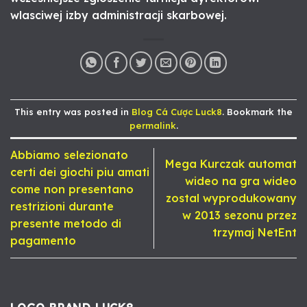
wlasciwej izby administracji skarbowej.
This entry was posted in
Blog Cá Cược Luck8
. Bookmark the
permalink
.
Abbiamo selezionato
Mega Kurczak automat
certi dei giochi piu amati
wideo na gra wideo
come non presentano
zostal wyprodukowany
restrizioni durante
w 2013 sezonu przez
presente metodo di
trzymaj NetEnt
pagamento