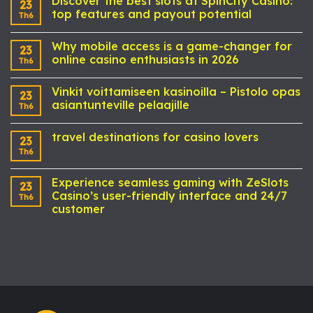
Discover the best slots at SpinCity Casino:
23
top features and payout potential
Th6
Why mobile access is a game-changer for
23
online casino enthusiasts in 2026
Th6
Vinkit voittamiseen kasinoilla – Pistolo opas
23
asiantunteville pelaajille
Th6
travel destinations for casino lovers
23
Th6
Experience seamless gaming with ZeSlots
23
Casino’s user-friendly interface and 24/7
Th6
customer