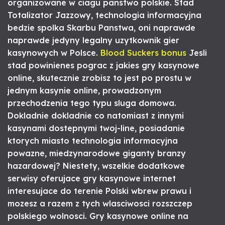
organizowane w ciagu panstwo polskie. Stad
Totalizator Jazzowy, technologia informacyjna
bedzie spolka Skarbu Panstwa, oni naprawde
naprawde jedyny legalny uzytkownik gier
kasynowych w Polsce.
Blood Suckers bonus
Jesli
stad powinienes pograc z jakies gry kasynowe
online, skutecznie zrobisz to jest po prostu w
jednym kasynie online, prowadzonym
przechodzenia tego typu sluga domowa.
Dokladnie dokladnie co natomiast z innymi
kasynami dostepnymi twoj-line, posiadanie
ktorych miasto technologia informacyjna
powazne, miedzynarodowe giganty branzy
hazardowej? Niestety, wszelkie dodatkowe
serwisy oferujace gry kasynowe internet
interesujace do terenie Polski wbrew prawu i
mozesz a razem z tych wlasciwosci rozszczep
polskiego wolnosci. Gry kasynowe online na