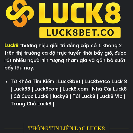
Luck8
thương hiệu giải trí đẳng cấp có 1 không 2
trên thị trường cá độ trực tuyến thời bấy giờ, được
rất nhiều người tin tượng tham gia và gắn bó suốt
bấy lâu nay.
Từ Khóa Tìm Kiềm : Luck8bet | Luc8betco Luck 8
| Luck88 | Luck8com | Luck8.com | Nhà Cái Luck8
| Cá Cược Luck8 | lucky8 | Tải Luck8 | Luck8 Vip |
Trang Chủ Luck8 |
THÔNG TIN LIÊN LẠC LUCK8