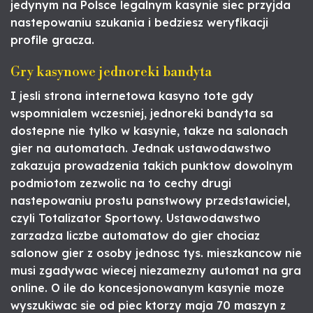
jedynym na Polsce legalnym kasynie siec przyjda
nastepowaniu szukania i bedziesz weryfikacji
profile gracza.
Gry kasynowe jednoreki bandyta
I jesli strona internetowa kasyno tote gdy
wspomnialem wczesniej, jednoreki bandyta sa
dostepne nie tylko w kasynie, takze na salonach
gier na automatach. Jednak ustawodawstwo
zakazuja prowadzenia takich punktow dowolnym
podmiotom zezwolic na to cechy drugi
nastepowaniu prostu panstwowy przedstawiciel,
czyli Totalizator Sportowy. Ustawodawstwo
zarzadza liczbe automatow do gier chociaz
salonow gier z osoby jednosc tys. mieszkancow nie
musi zgadywac wiecej niezamezny automat na gra
online. O ile do koncesjonowanym kasynie moze
wyszukiwac sie od piec ktorzy maja 70 maszyn z