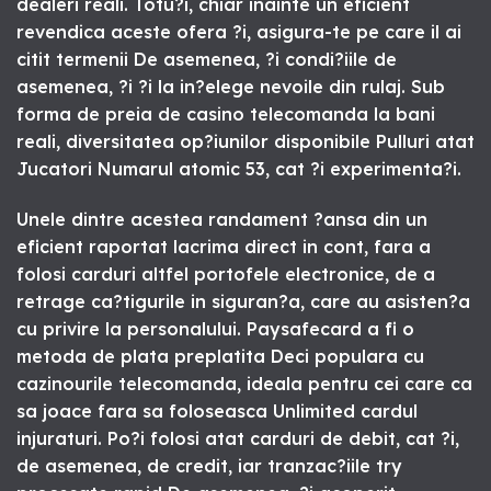
dealeri reali. Totu?i, chiar inainte un eficient
revendica aceste ofera ?i, asigura-te pe care il ai
citit termenii De asemenea, ?i condi?iile de
asemenea, ?i ?i la in?elege nevoile din rulaj. Sub
forma de preia de casino telecomanda la bani
reali, diversitatea op?iunilor disponibile Pulluri atat
Jucatori Numarul atomic 53, cat ?i experimenta?i.
Unele dintre acestea randament ?ansa din un
eficient raportat lacrima direct in cont, fara a
folosi carduri altfel portofele electronice, de a
retrage ca?tigurile in siguran?a, care au asisten?a
cu privire la personalului. Paysafecard a fi o
metoda de plata preplatita Deci populara cu
cazinourile telecomanda, ideala pentru cei care ca
sa joace fara sa foloseasca Unlimited cardul
injuraturi. Po?i folosi atat carduri de debit, cat ?i,
de asemenea, de credit, iar tranzac?iile try