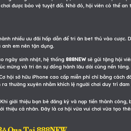
chơi được bảo vệ tuyệt đối. Nhờ đó, hội viên có thể an
ành nhiều ưu đãi hấp dẫn để tri ân bet thủ vào cược. D
 anh em nên tận dụng.
ào ngày sinh nhật, hệ thống
888NEW
sẽ gửi tặng hội viê
úc mừng và tri ân sự đồng hành lâu dài cùng nền tảng.
 Cơ hội sở hữu iPhone cao cấp miễn phí chỉ bằng cách đ
n ra thường xuyên nhằm khích lệ người chơi duy trì đam
 Khi giới thiệu bạn bè đăng ký và nạp tiền thành công, 
i thiệu cá nhân. Đây là cơ hội vừa vui chơi vừa tạo th
Bỏ Qua Tại 888NEW