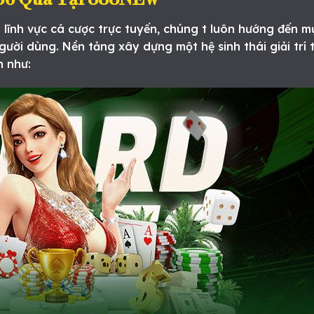
 lĩnh vực cá cược trực tuyến, chúng t luôn hướng đến m
gười dùng. Nền tảng xây dựng một hệ sinh thái giải trí 
n như: