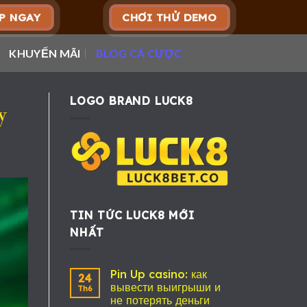
P NGAY
CHƠI THỬ DEMO
KHUYẾN MÃI
BLOG CÁ CƯỢC
LOGO BRAND LUCK8
y
TIN TỨC LUCK8 MỚI
NHẤT
Pin Up casino: как
24
вывести выигрыши и
Th6
не потерять деньги