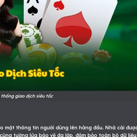
 thống giao dịch siêu tốc
ảo mật thông tin người dùng lên hàng đầu. Nhà cái đượ
 cùng tường lửa bảo vệ đa lớp, đảm bảo toàn bộ dữ liệu