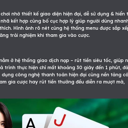
hơi nhờ thiết kế giao diện hiện đại, dễ sử dụng & hiển t
g nhã kết hợp cùng bố cục hợp lý giúp người dùng nhan
 thích. Hình ảnh rõ nét cùng hệ thống menu được sắp xế
ăng trải nghiệm khi tham gia vào cược.
ằm ở hệ thống giao dịch nạp – rút tiền siêu tốc, giúp 
quá trình thực hiện chỉ mất khoảng 30 giây đến 1 phút, đ
g dụng công nghệ thanh toán hiện đại cùng nền tảng c
tham gia cược hay rút tiền thưởng đều diễn ra mượt mà,