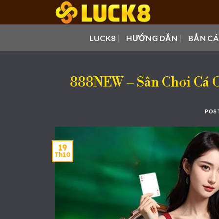
Skip
to
content
LUCK8
HƯỚNG DẪN
BẮN CÁ
888NEW – Sân Chơi Cá 
POS
19
Th10