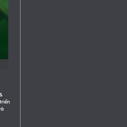
 &
triển
và