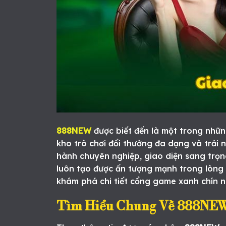
888NEW
được biết đến là một trong nhữn
kho trò chơi đổi thưởng đa dạng và trải n
hành chuyên nghiệp, giao diện sang trọn
luôn tạo được ấn tượng mạnh trong lòng 
khám phá chi tiết cổng game xanh chín n
Tìm Hiểu Chung Về 888NE