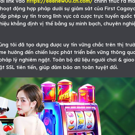
ới link vào
https://888new00.cn.com/
chính thức ra mắ
 hoạt động hợp pháp dưới sự giám sát của First Cagay
ấp phép uy tín trong lĩnh vực cá cược trực tuyến quốc t
iệu khẳng định vị thế bằng sự minh bạch, chuyên nghi
húng tôi đã tạo dựng được uy tín vững chắc trên thị trư
ame hướng đến chiến lược phát triển bền vững thông qua
háp lý nghiêm ngặt. Toàn bộ dữ liệu người chơi & giao
 SSL tiên tiến, giúp đảm bảo an toàn tuyệt đối.