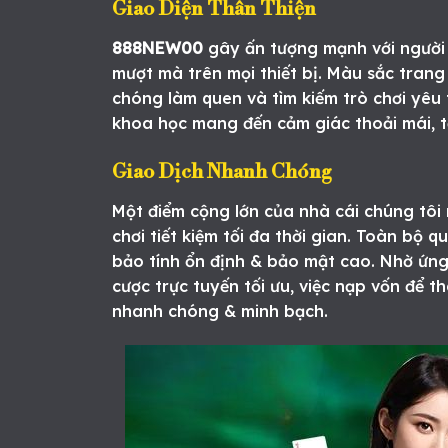
Giao Diện Thân Thiện
888NEW00
gây ấn tượng mạnh với người c
mượt mà trên mọi thiết bị. Màu sắc tran
chóng làm quen và tìm kiếm trò chơi yêu
khoa học mang đến cảm giác thoải mái, t
Giao Dịch Nhanh Chóng
Một điểm cộng lớn của nhà cái chúng tôi n
chơi tiết kiệm tối đa thời gian. Toàn bộ 
bảo tính ổn định & bảo mật cao. Nhờ ứn
cược trực tuyến tối ưu, việc nạp vốn để 
nhanh chóng & minh bạch.