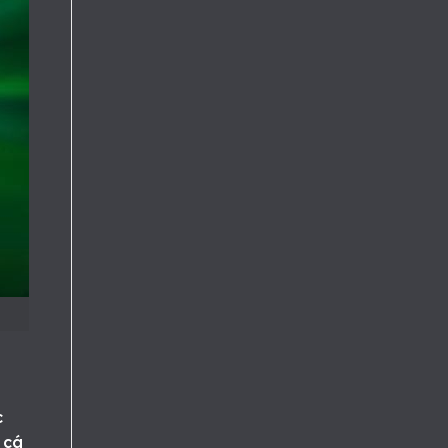
c
 cá