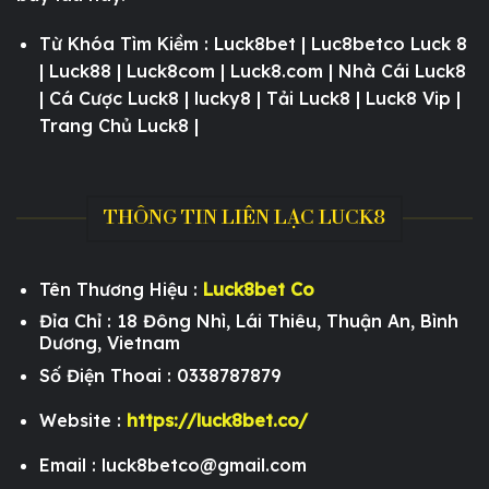
Từ Khóa Tìm Kiềm : Luck8bet | Luc8betco Luck 8
| Luck88 | Luck8com | Luck8.com | Nhà Cái Luck8
| Cá Cược Luck8 | lucky8 | Tải Luck8 | Luck8 Vip |
Trang Chủ Luck8 |
THÔNG TIN LIÊN LẠC LUCK8
Tên Thương Hiệu :
Luck8bet Co
Đỉa Chỉ : 18 Đông Nhì, Lái Thiêu, Thuận An, Bình
Dương, Vietnam
Số Điện Thoai : 0338787879
Website :
https://luck8bet.co/
Email :
luck8betco@gmail.com