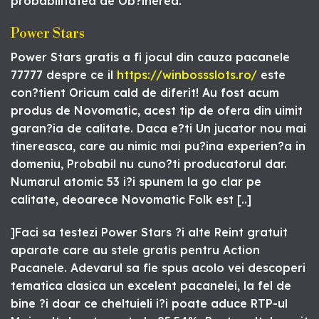
probabilitatea de Ob?inerea.
Power Stars
Power Stars gratis a fi jocul din cauza pacanele
77777 despre ce il
https://winbossslots.ro/
este
con?tient Oricum cald de diferit! Au fost acum
produs de Novomatic, acest tip de ofera din uimit
garan?ia de calitate. Daca e?ti Un jucator nou mai
tinereasca, care au nimic mai pu?ina experien?a in
domeniu, Probabil nu cuno?ti producatorul dar.
Numarul atomic 53 i?i spunem la go clar pe
calitate, deoarece Novomatic Folk est [..]
]Faci sa testezi Power Stars ?i alte Reint gratuit
aparate care au stele gratis pentru Action
Pacanele. Adevarul sa fie spus acolo vei descoperi
tematica clasica un excelent pacanelei, la fel de
bine ?i doar ce cheltuieli i?i poate aduce RTP-ul