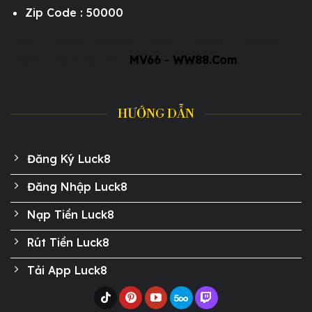
Zip Code : 50000
IP88
-
DF999
-
WW88
-
100VIP
|
SV66
|
Lucky88
-
LC88
-
keonhcai 55
-
MV66
-
WW88.Com
HƯỚNG DẪN
Đăng Ký Luck8
Đăng Nhập Luck8
Nạp Tiền Luck8
Rút Tiền Luck8
Tải App Luck8