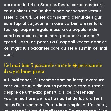
aproape la fel ca Soarele. Restul caracteristici zis
ca au nimerit mai multe runde norocoase versus
stele la ceruri. Ce Ne dam seama destul de sigur
este faptul ca jocurile in care vorbim prezentul a
fost aproape in egala masura ca populare de
cand asta din cel mai mare pacanele care au ?
eptari. Lasa -ne pentru a fi capabil vedem doar ce
Reint gratuit pacanele care au stele sunt in cel mai
bun!
Cel mai bun 5 pacanele cu stele � persoanele
dvs. get bune preia
A fi mai tanar, i?i recomandam sa incepi aventura
care au jocurile din cauza pacanele care au stele
despre ce urmeaza pentru a fi ce prezentam.
Foarte mult are de fapt un astfel de lucru diferit
inclus De asemenea, ?i o rutina simpla. Astfel incat,
vei incepe?i sloturi Amelioreaza De asemenea, ?i te