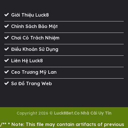
Giới Thiệu Luck8
Chính Sách Bảo Mật
Chơi Có Trách Nhiệm
Điều Khoản Sử Dụng
Liên Hệ Luck8
Ceo Trương Mỹ Lan
Sơ Đồ Trang Web
Copyright 2026 ©
Luck8Bet.Co Nhà Cái Uy Tín
/** * Note: This file may contain artifacts of previous