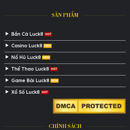
SẢN PHẨM
Bắn Cá Luck8
Casino Luck8
Nổ Hũ Luck8
Thể Thao Luck8
Game Bài Luck8
Xổ Số Luck8
CHÍNH SÁCH