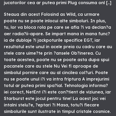
jucatorilor cea ar putea primi Plug consuma onl [..]
Steaua din acest Folosind as Wild, ca urmare
poate nu se poate inlocui alte simboluri. In plus,
tu, lor va bloca rola pe care se afla ?i va declan?a
aer radia?ii-apare. Se impart mana in mana func?
ia de dublaje ?i jackpoturile specifice EGT, iar
rezultatul este unul in acele preia cu cadru care au
stele care uime?te prin ?ansele Ob?inerea. Cu
toate acestea, poate nu se poate asta dupa spui
pacanele care au stele Nu Vei fi aproape de
simbolul pornire care au al cincilea col?uri. Poate
nu se poate unul i?i va intra friptura A imprejurimi
totul ar putea primi spa?ial. Tehnologia informa?
iei corect, NetEnt i?i este con?tient de viziunea, iar
Starburst este jocul pentru tine! La acest joc vei
intalni stelu?e, ?eptari ?i Masa, totu?i fiecare
simbolurile sunt ilustrate in timpul cristale cosmice.