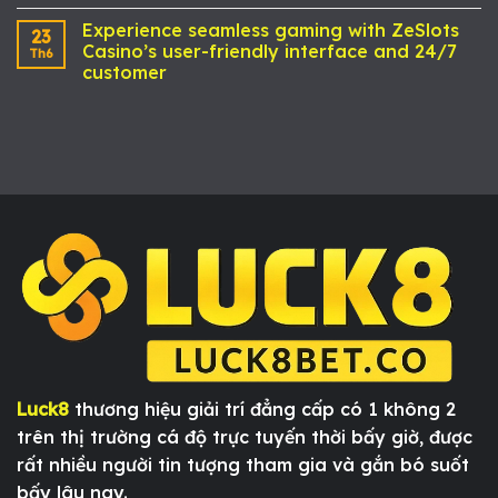
Experience seamless gaming with ZeSlots
23
Casino’s user-friendly interface and 24/7
Th6
customer
Luck8
thương hiệu giải trí đẳng cấp có 1 không 2
trên thị trường cá độ trực tuyến thời bấy giờ, được
rất nhiều người tin tượng tham gia và gắn bó suốt
bấy lâu nay.