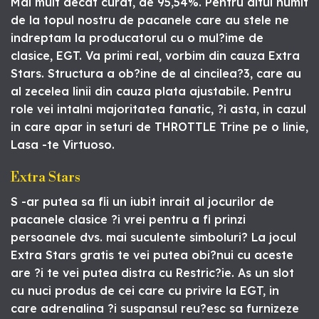
Mai mult decat curat, de 95,54%. Pentru altul numit
de la topul nostru de pacanele care au stele ne
indreptam la producatorul cu o mul?ime de
clasice, EGT. Va primi real, vorbim din cauza Extra
Stars. Structura a ob?ine de al cincilea?3, care au
al zecelea linii din cauza plata ajustabile. Pentru
role vei intalni majoritatea fanatic, ?i asta, in cazul
in care apar in seturi de THROTTLE Trine pe o linie,
Lasa -te Virtuoso.
Extra Stars
S -ar putea sa fii un iubit inrait al jocurilor de
pacanele clasice ?i vrei pentru a fi prinzi
persoanele dvs. mai suculente simboluri? La jocul
Extra Stars gratis te vei putea obi?nui cu aceste
are ?i te vei putea distra cu Restric?ie. As un slot
cu nuci produs de cei care cu privire la EGT, in
care adrenalina ?i suspansul reu?esc sa furnizeze