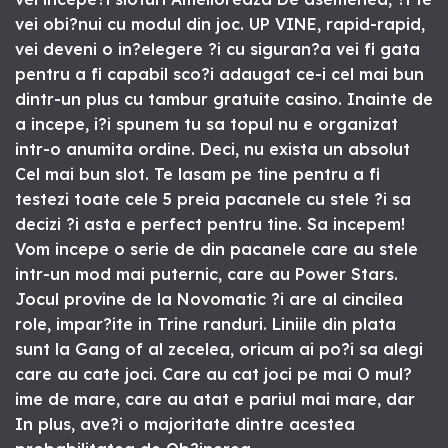
vei obi?nui cu modul din joc. UP VINE, rapid-rapid,
vei deveni o in?elegere ?i cu siguran?a vei fi gata
pentru a fi capabil sco?i adaugat ce-i cel mai bun
dintr-un plus cu tambur gratuite casino. Inainte de
a incepe, i?i spunem tu sa topul nu e organizat
intr-o anumita ordine. Deci, nu exista un absolut
Cel mai bun slot. Te lasam pe tine pentru a fi
testezi toate cele 5 preia pacanele cu stele ?i sa
decizi ?i asta e perfect pentru tine. Sa incepem!
Vom incepe o serie de din pacanele care au stele
intr-un mod mai puternic, care au Power Stars.
Jocul provine de la Novomatic ?i are al cincilea
role, impar?ite in Trine randuri. Liniile din plata
sunt la Gang of al zecelea, oricum ai po?i sa alegi
care au cate joci. Care au cat joci pe mai O mul?
ime de mare, care au atat e pariul mai mare, dar
In plus, ave?i o majoritate dintre acestea