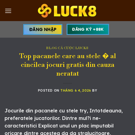
Skip
to
content
ĐĂNG NHẬP
ĐĂNG KÝ +88K
BLOG CÁ CƯỢC LUCK8
Top pacanele care au stele � al
cincilea jocuri gratis din cauza
neratat
POSTED ON
THÁNG 6 4, 2026
BY
Jocurile din pacanele cu stele try, Intotdeauna,
preferatele jucatorilor. Dintre mul?i ne-
caracteristici Explicat unul un plac imputabil
oricare dintre acestea da da stralucitoare,