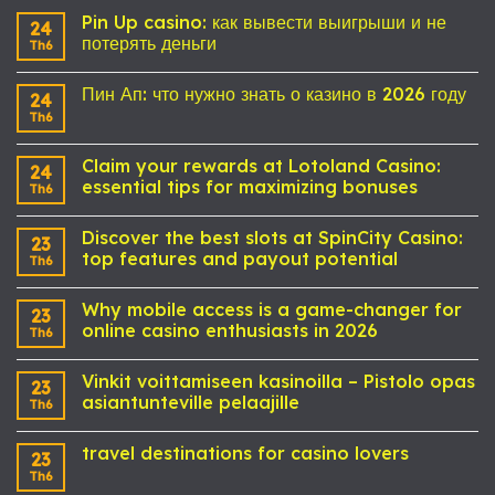
Pin Up casino: как вывести выигрыши и не
24
потерять деньги
Th6
Пин Ап: что нужно знать о казино в 2026 году
24
Th6
Claim your rewards at Lotoland Casino:
24
essential tips for maximizing bonuses
Th6
Discover the best slots at SpinCity Casino:
23
top features and payout potential
Th6
Why mobile access is a game-changer for
23
online casino enthusiasts in 2026
Th6
Vinkit voittamiseen kasinoilla – Pistolo opas
23
asiantunteville pelaajille
Th6
travel destinations for casino lovers
23
Th6