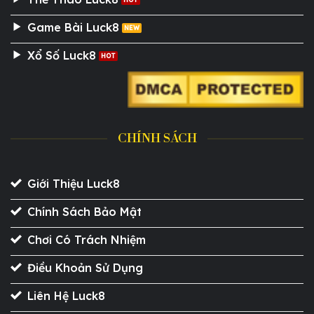
Game Bài Luck8
Xổ Số Luck8
CHÍNH SÁCH
Giới Thiệu Luck8
Chính Sách Bảo Mật
Chơi Có Trách Nhiệm
Điều Khoản Sử Dụng
Liên Hệ Luck8