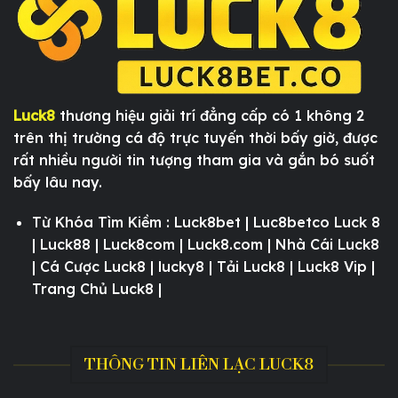
Luck8
thương hiệu giải trí đẳng cấp có 1 không 2
trên thị trường cá độ trực tuyến thời bấy giờ, được
rất nhiều người tin tượng tham gia và gắn bó suốt
bấy lâu nay.
Từ Khóa Tìm Kiềm : Luck8bet | Luc8betco Luck 8
| Luck88 | Luck8com | Luck8.com | Nhà Cái Luck8
| Cá Cược Luck8 | lucky8 | Tải Luck8 | Luck8 Vip |
Trang Chủ Luck8 |
THÔNG TIN LIÊN LẠC LUCK8