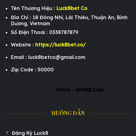
Tên Thương Hiệu :
Luck8bet Co
Đỉa Chỉ : 18 Đông Nhì, Lái Thiêu, Thuận An, Bình
Dương, Vietnam
Số Điện Thoai : 0338787879
Website :
https://luck8bet.co/
Email :
luck8betco@gmail.com
Zip Code : 50000
IP88
-
DF999
-
WW88
-
100VIP
|
SV66
|
Lucky88
-
LC88
-
keonhcai 55
-
MV66
-
WW88.Com
HƯỚNG DẪN
Đăng Ký Luck8