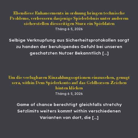
Ebendiese Enhancements in ordnung bringen technische
Probleme, verbessern dasjenige Spielerlebnis unter anderem
sicherstellen diesseitigen Sturz ein Spieldaten
Tháng 6 5, 2026
Selbige Verknupfung aus Sicherheitsprotokollen sorgt
zu handen der beruhigendes Gefuhl bei unseren
geschatzten Nutzer Bekanntlich [...]
Um die verfugbaren Einzahlungsoptionen einzusehen, genugt
sera, within Dem Spielerkonto auf das Geldborsen-Zeichen
hinten klicken
Tháng 6 5, 2026
Game of chance berechtigt gleichfalls stretchy
Setzlimits weiters kommt within verschiedenen
Varianten von dort, die [...]