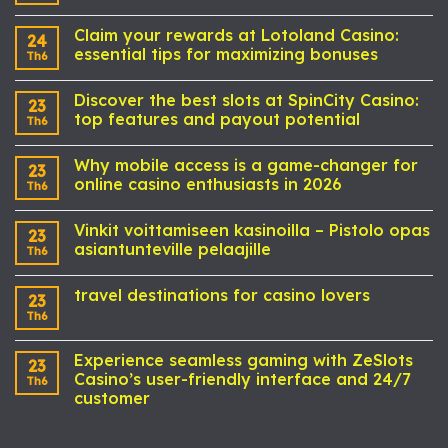
Claim your rewards at Lotoland Casino:
24
essential tips for maximizing bonuses
Th6
Discover the best slots at SpinCity Casino:
23
top features and payout potential
Th6
Why mobile access is a game-changer for
23
online casino enthusiasts in 2026
Th6
Vinkit voittamiseen kasinoilla – Pistolo opas
23
asiantunteville pelaajille
Th6
travel destinations for casino lovers
23
Th6
Experience seamless gaming with ZeSlots
23
Casino’s user-friendly interface and 24/7
Th6
customer