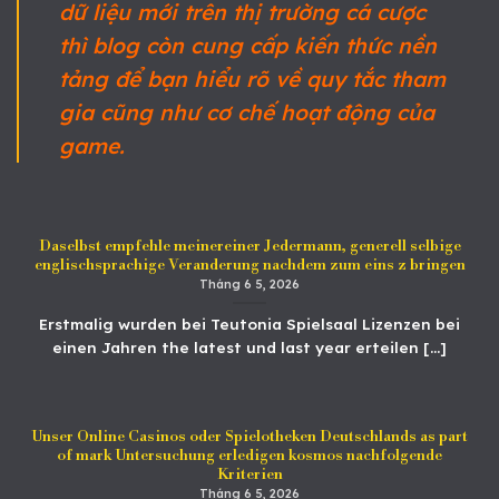
dữ liệu mới trên thị trường cá cược
thì blog còn cung cấp kiến thức nền
tảng để bạn hiểu rõ về quy tắc tham
gia cũng như cơ chế hoạt động của
game.
Daselbst empfehle meinereiner Jedermann, generell selbige
englischsprachige Veranderung nachdem zum eins z bringen
Tháng 6 5, 2026
Erstmalig wurden bei Teutonia Spielsaal Lizenzen bei
einen Jahren the latest und last year erteilen [...]
Unser Online Casinos oder Spielotheken Deutschlands as part
of mark Untersuchung erledigen kosmos nachfolgende
Kriterien
Tháng 6 5, 2026