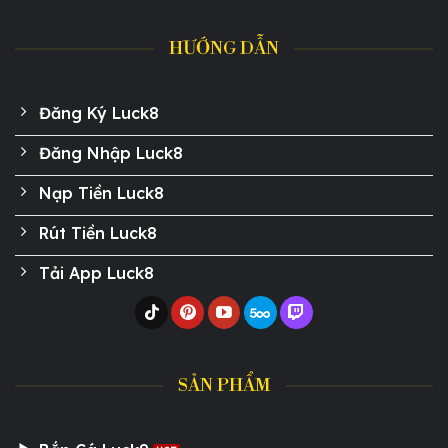
HƯỚNG DẪN
Đăng Ký Luck8
Đăng Nhập Luck8
Nạp Tiền Luck8
Rút Tiền Luck8
Tải App Luck8
SẢN PHẨM