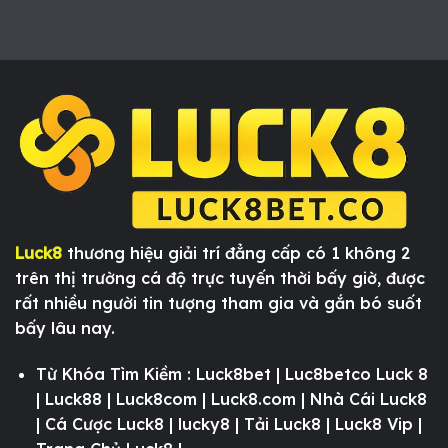
Luck8
thương hiệu giải trí đẳng cấp có 1 không 2
trên thị trường cá độ trực tuyến thời bấy giờ, được
rất nhiều người tin tượng tham gia và gắn bó suốt
bấy lâu nay.
Từ Khóa Tìm Kiềm : Luck8bet | Luc8betco Luck 8
| Luck88 | Luck8com | Luck8.com | Nhà Cái Luck8
| Cá Cược Luck8 | lucky8 | Tải Luck8 | Luck8 Vip |